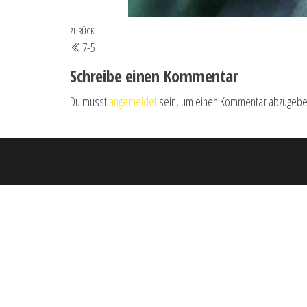
Beitrags-
Vorheriger
ZURÜCK
7-5
Navigation
Beitrag
Schreibe einen Kommentar
Du musst
angemeldet
sein, um einen Kommentar abzugebe