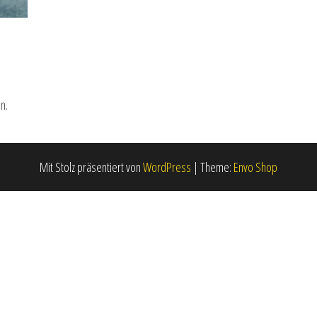
n.
Mit Stolz präsentiert von
WordPress
|
Theme:
Envo Shop