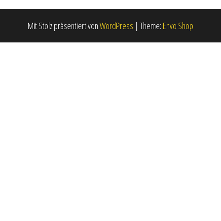
Mit Stolz präsentiert von
WordPress
|
Theme:
Envo Shop