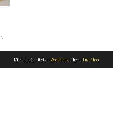
n.
Mit Stolz präsentiert von
WordPress
|
Theme:
Envo Shop