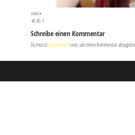
Beitrags-
Vorheriger
ZURÜCK
45-1
Navigation
Beitrag
Schreibe einen Kommentar
Du musst
angemeldet
sein, um einen Kommentar abzugebe