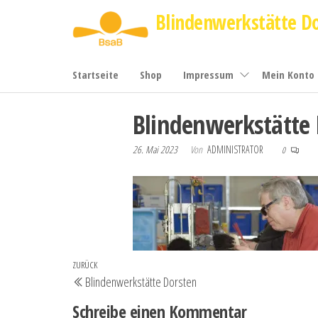
Zum
Blindenwerkstätte D
Inhalt
springen
Startseite
Shop
Impressum
Mein Konto
Blindenwerkstätte 
26. Mai 2023
Von
ADMINISTRATOR
0
Beitrags-
Vorheriger
ZURÜCK
Blindenwerkstätte Dorsten
Navigation
Beitrag
Schreibe einen Kommentar