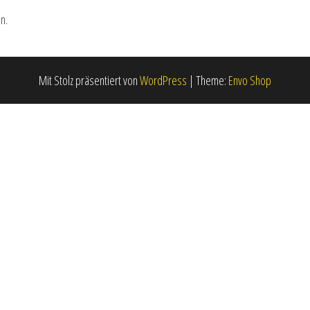
n.
Mit Stolz präsentiert von
WordPress
|
Theme:
Envo Shop