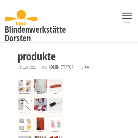
Zum
Inhalt
springen
Menü
Blindenwerkstätte
Dorsten
produkte
18. Juli 2023
Von
ADMINISTRATOR
0