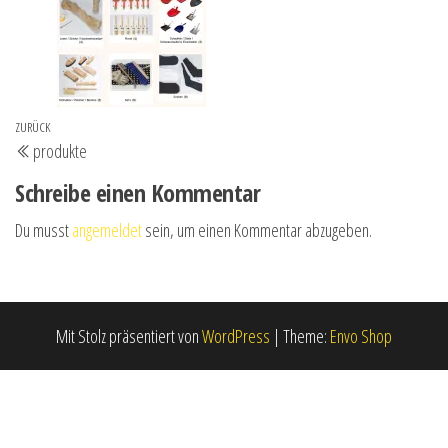
Beitrags-
Vorheriger
ZURÜCK
produkte
Navigation
Beitrag
Schreibe einen Kommentar
Du musst
angemeldet
sein, um einen Kommentar abzugeben.
Mit Stolz präsentiert von
WordPress
|
Theme:
Envo Shop