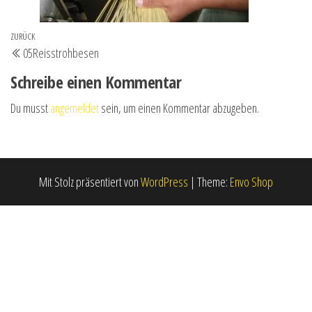
Beitrags-
Vorheriger
ZURÜCK
05Reisstrohbesen
Navigation
Beitrag
Schreibe einen Kommentar
Du musst
angemeldet
sein, um einen Kommentar abzugeben.
Mit Stolz präsentiert von
WordPress
|
Theme:
Envo Shop