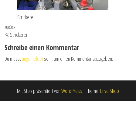
Strickerei
Beitrags-
Vorheriger
ZURÜCK
Strickerei
Navigation
Beitrag
Schreibe einen Kommentar
Du musst
angemeldet
sein, um einen Kommentar abzugeben.
Mit Stolz präsentiert von
WordPress
|
Theme:
Envo Shop