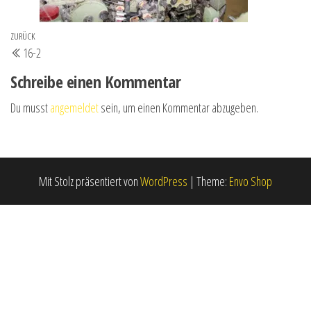
Beitrags-
Vorheriger
ZURÜCK
16-2
Navigation
Beitrag
Schreibe einen Kommentar
Du musst
angemeldet
sein, um einen Kommentar abzugeben.
Mit Stolz präsentiert von
WordPress
|
Theme:
Envo Shop