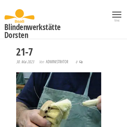
Zum
Inhalt
springen
Menü
Blindenwerkstätte
Dorsten
21-7
30. Mai 2023
Von
ADMINISTRATOR
0