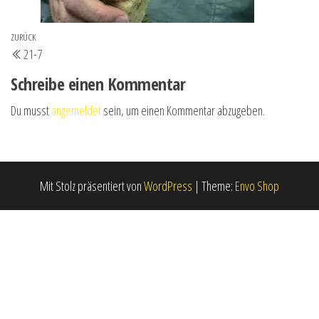
Beitrags-
Vorheriger
ZURÜCK
21-7
Navigation
Beitrag
Schreibe einen Kommentar
Du musst
angemeldet
sein, um einen Kommentar abzugeben.
Mit Stolz präsentiert von
WordPress
|
Theme:
Envo Shop