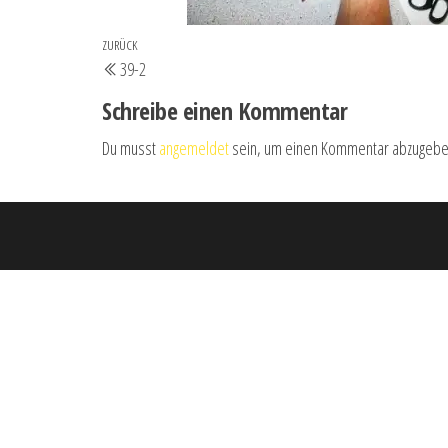
Beitrags-
Vorheriger
ZURÜCK
39-2
Navigation
Beitrag
Schreibe einen Kommentar
Du musst
angemeldet
sein, um einen Kommentar abzugebe