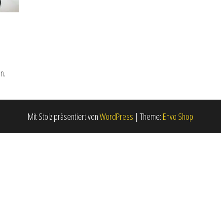
n.
Mit Stolz präsentiert von
WordPress
|
Theme:
Envo Shop