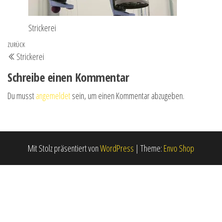
Strickerei
Beitrags-
Vorheriger
ZURÜCK
Strickerei
Navigation
Beitrag
Schreibe einen Kommentar
Du musst
angemeldet
sein, um einen Kommentar abzugeben.
Mit Stolz präsentiert von
WordPress
|
Theme:
Envo Shop