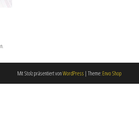
n.
Mit Stolz präsentiert von
WordPress
|
Theme:
Envo Shop