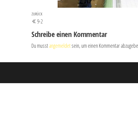
Beitrags-
Vorheriger
ZURÜCK
9-2
Navigation
Beitrag
Schreibe einen Kommentar
Du musst
angemeldet
sein, um einen Kommentar abzugebe