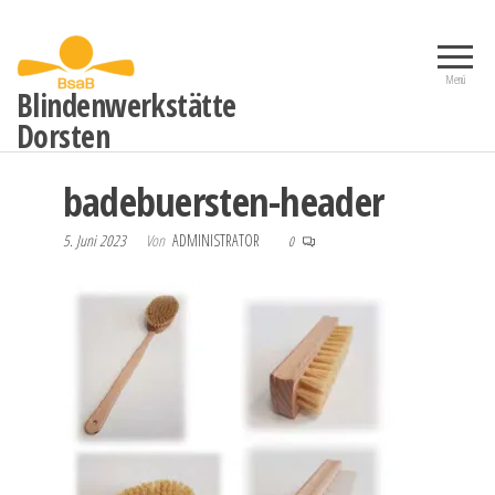
Zum
Inhalt
springen
Menü
Blindenwerkstätte
Dorsten
badebuersten-header
5. Juni 2023
Von
ADMINISTRATOR
0