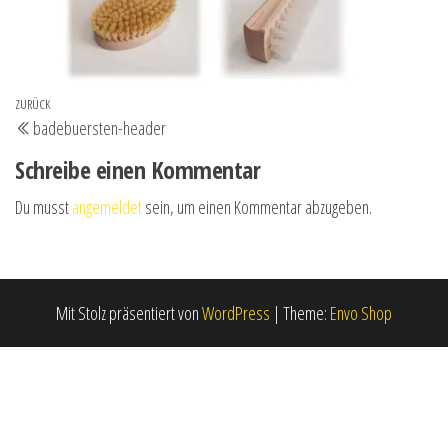
Beitrags-
Vorheriger
ZURÜCK
badebuersten-header
Navigation
Beitrag
Schreibe einen Kommentar
Du musst
angemeldet
sein, um einen Kommentar abzugeben.
Mit Stolz präsentiert von
WordPress
|
Theme:
Envo Shop