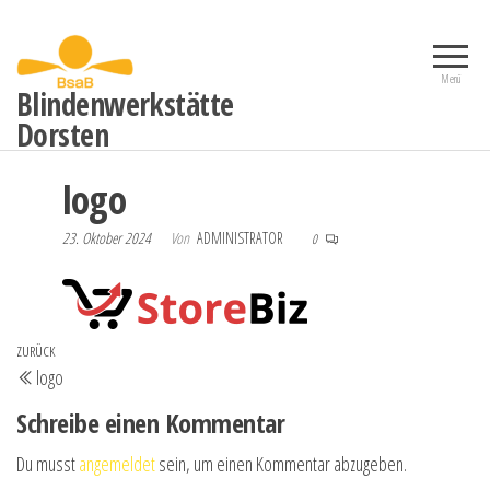
Zum
Inhalt
springen
Menü
Blindenwerkstätte
Dorsten
logo
23. Oktober 2024
Von
ADMINISTRATOR
0
Beitrags-
Vorheriger
ZURÜCK
logo
Navigation
Beitrag
Schreibe einen Kommentar
Du musst
angemeldet
sein, um einen Kommentar abzugeben.