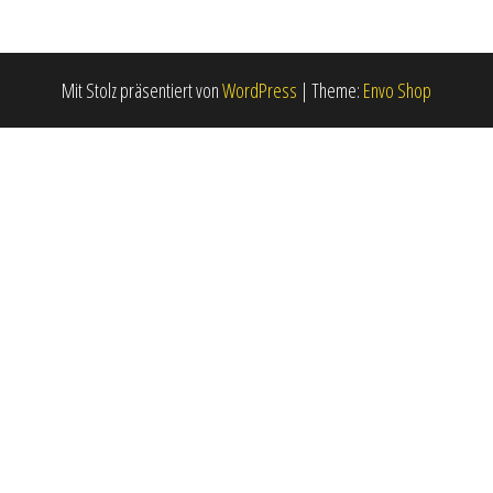
Mit Stolz präsentiert von
WordPress
|
Theme:
Envo Shop